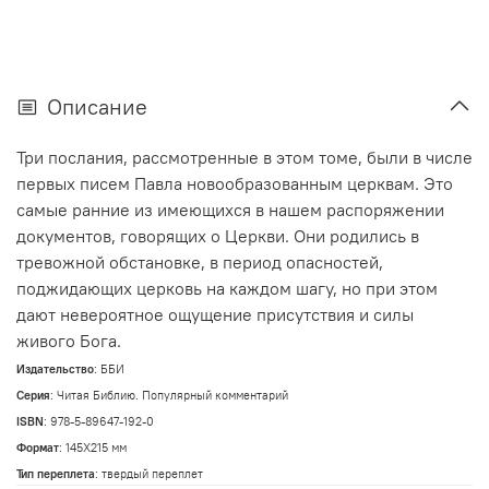
Описание
Три послания, рассмотренные в этом томе, были в числе
первых писем Павла новообразованным церквам. Это
самые ранние из имеющихся в нашем распоряжении
документов, говорящих о Церкви. Они родились в
тревожной обстановке, в период опасностей,
поджидающих церковь на каждом шагу, но при этом
дают невероятное ощущение присутствия и силы
живого Бога.
Издательство
: ББИ
Серия
: Читая Библию. Популярный комментарий
ISBN
: 978-5-89647-192-0
Формат
: 145Х215 мм
Тип переплета
:
твердый переплет