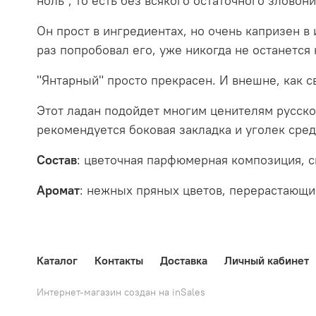
ноль", то есть без всякого остаточного зловон
Он прост в ингредиентах, но очень капризен в
раз попробовал его, уже никогда не останется
"Янтарный" просто прекрасен. И внешне, как 
Этот ладан подойдет многим ценителям русско
рекомендуется боковая закладка и уголек сре
Состав
: цветочная парфюмерная композиция, с
Аромат
: н
ежных пряных цветов, перерастающий
Каталог
Контакты
Доставка
Личный кабинет
Интернет-магазин создан на inSales