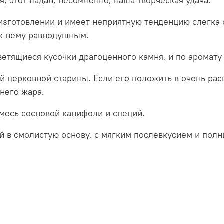
ия, этот ладан, несомненно, наша творческая удача.
 изготовлении и имеет неприятную тенденцию слегка с
 к нему равнодушным.
светящиеся кусочки драгоценного камня, и по аромат
й церковной старины. Если его положить в очень рас
днего жара.
месь сосновой канифоли и специй.
 в смолистую основу, с мягким послевкусием и полн