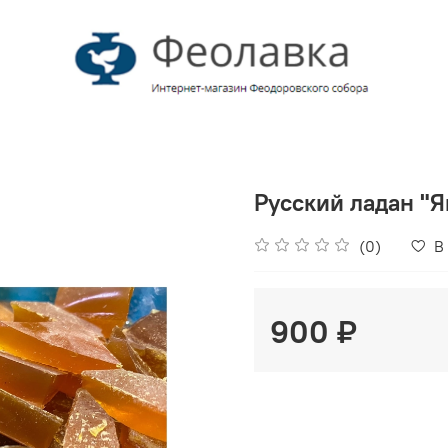
Русский ладан "Я
(0)
В
900 ₽