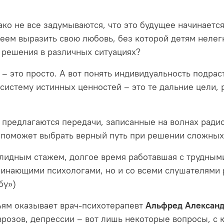
ако не все задумываются, что это будущее начинаетс
еем выразить свою любовь, без которой детям нелегк
 решения в различных ситуациях?
ь – это просто. А вот понять индивидуальность подра
 систему истинных ценностей – это те дальние цели,
 предлагаются передачи, записанные на волнах радио
а поможет выбрать верный путь при решении сложных
лидным стажем, долгое время работавшая с трудными
ачинающими психологами, но и со всеми слушателями 
бу»)
ьям оказывает врач-психотерапевт
Альфред Алексан
врозов, депрессии – вот лишь некоторые вопросы, с