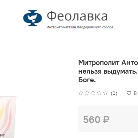
Митрополит Анто
нельзя выдумать.
Боге.
(0)
В
560 ₽
чии