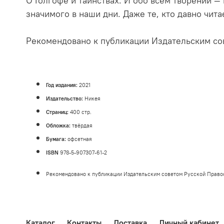
О Голгофе и таинствах. И обо всем творении —
значимого в наши дни. Даже те, кто давно чит
Рекомендовано к публикации Издательским со
Год издания:
2021
Издательство:
Никея
Страниц:
400 стр.
Обложка:
твёрдая
Бумага:
офсетная
ISBN
978-5-907307-61-2
Рекомендовано к публикации Издательским советом Русской Право
Каталог
Контакты
Доставка
Личный кабинет