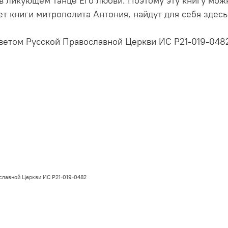
 в ликующем танце Его любви. Поэтому эту книгу мож
ает книги митрополита Антония, найдут для себя здес
ветом Русской Православной Церкви ИС Р21-019-048
славной Церкви ИС Р21-019-0482