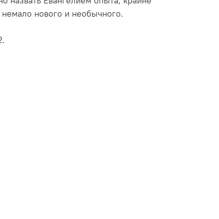
но назвать Евангелием опыта, крайне
ь немало нового и необычного.
2.