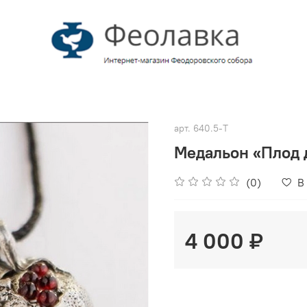
арт.
640.5-Т
Медальон «Плод 
(0)
В
4 000 ₽