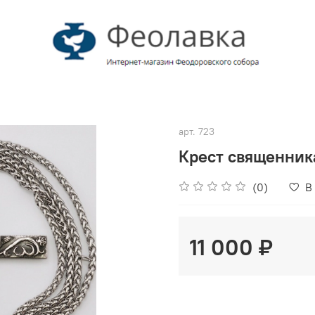
арт.
723
Крест священник
(0)
В
11 000 ₽