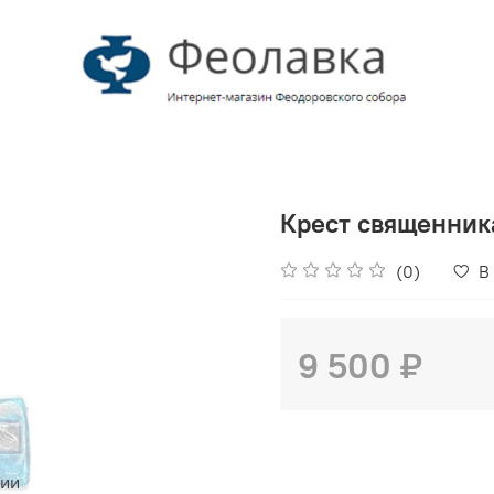
Крест священника
(0)
В
9 500 ₽
чии