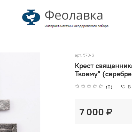
арт.
573-S
Крест священника
Твоему” (серебр
(0)
В
7 000 ₽