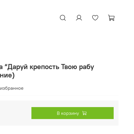
 “Даруй крепость Твою рабу
ение)
 избранное
В корзину