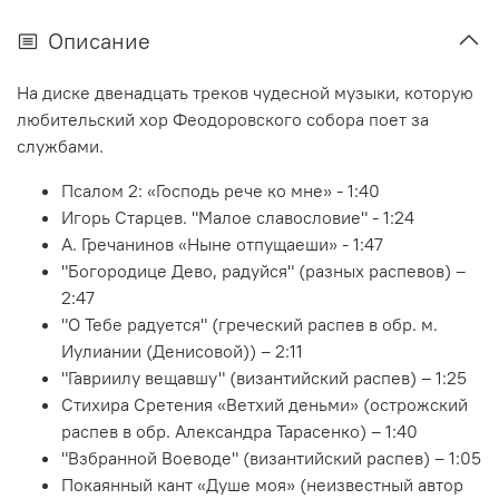
Описание
На диске двенадцать треков чудесной музыки, которую
любительский хор Феодоровского собора поет за
службами.
Псалом 2: «Господь рече ко мне» - 1:40
Игорь Старцев. "Малое славословие" - 1:24
А. Гречанинов «Ныне отпущаеши» - 1:47
"Богородице Дево, радуйся" (разных распевов) –
2:47
"О Тебе радуется" (греческий распев в обр. м.
Иулиании (Денисовой)) – 2:11
"Гавриилу вещавшу" (византийский распев) – 1:25
Стихира Сретения «Ветхий деньми» (острожский
распев в обр. Александра Тарасенко) – 1:40
"Взбранной Воеводе" (византийский распев) – 1:05
Покаянный кант «Душе моя» (неизвестный автор