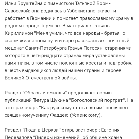
Ильи Бруштейна с пианисткой Татьяной Ворм-
Савосской: она родилась в Узбекистане, живет и
работает в Германии и помогает православному храму в
родном городе Термезе. В материале Татьяны
Кириллиной "Меня учили, что все народы - братья" о
своем жизненном пути и вере рассказывает почетный
меценат Санкт-Петербурга Грачья Погосян, стараниями
которого в четырнадцати странах мира установлены
памятники, в том числе поклонные кресты и надгробия,
в честь выдающихся людей нашей страны и героев
Великой Отечественной войны.
Раздел "Образы и смыслы" продолжает серию
публикаций
Тимура Щукина
"Богословский портрет". На
этот раз очерк "Как русскому стать святым" посвящен
священномученику Фаддею (Успенскому).
Раздел "Люди в Церкви" открывает очерк Евгения
Перевалова "Лидеры изменений" об общине
храма