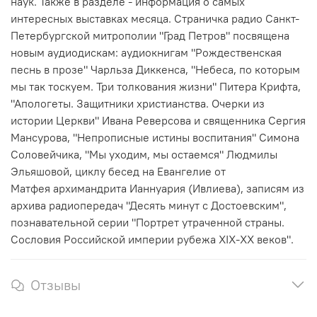
наук. Также в разделе - информация о самых
интересных выставках месяца. Страничка
радио Санкт-
Петербургской митрополии "Град Петров"
посвящена
новым аудиодискам: аудиокнигам "Рождественская
песнь в прозе" Чарльза Диккенса, "Небеса, по которым
мы так тоскуем. Три толкования жизни" Питера Крифта,
"Апологеты. Защитники христианства. Очерки из
истории Церкви" Ивана Реверсова и священника Сергия
Мансурова, "Непрописные истины воспитания" Симона
Соловейчика, "Мы уходим, мы остаемся" Людмилы
Эльяшовой, циклу бесед на Евангелие от
Матфея
архимандрита Ианнуария (Ивлиева)
, записям из
архива радиопередач "Десять минут с Достоевским",
познавательной серии "Портрет утраченной страны.
Сословия Российской империи рубежа XIX-XX веков".
Отзывы