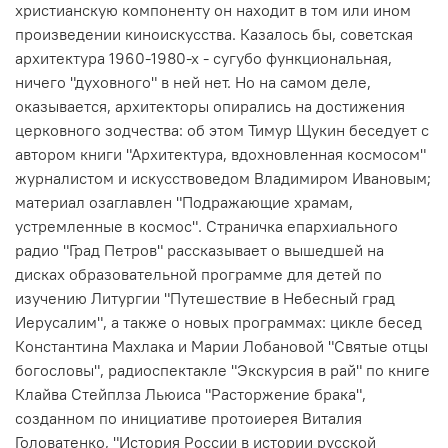
христианскую компоненту он находит в том или ином
произведении киноискусства. Казалось бы, советская
архитектура 1960-1980-х - сугубо функциональная,
ничего "духовного" в ней нет. Но на самом деле,
оказывается, архитекторы опирались на достижения
церковного зодчества: об этом Тимур Щукин беседует с
автором книги "Архитектура, вдохновленная космосом"
журналистом и искусствоведом Владимиром Ивановым;
материал озаглавлен "Подражающие храмам,
устремленные в космос". Страничка
епархиального
радио "Град Петров"
рассказывает о вышедшей на
дисках образовательной программе для детей по
изучению Литургии "Путешествие в Небесный град
Иерусалим", а также о новых программах: цикле бесед
Константина Махлака и Марии Лобановой "Святые отцы
богословы", радиоспектакле "Экскурсия в рай" по книге
Клайва Стейплза Льюиса "Расторжение брака",
созданном по инициативе
протоиерея Виталия
Головатенко
, "История России в истории русской