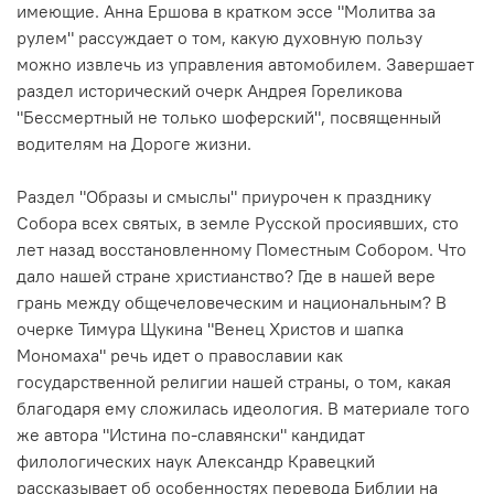
имеющие.
Анна Ершова
в кратком эссе "Молитва за
рулем" рассуждает о том, какую духовную пользу
можно извлечь из управления автомобилем. Завершает
раздел исторический очерк Андрея Гореликова
"Бессмертный не только шоферский", посвященный
водителям на Дороге жизни.
Раздел "Образы и смыслы" приурочен к празднику
Собора всех святых, в земле Русской просиявших, сто
лет назад восстановленному Поместным Собором. Что
дало нашей стране христианство? Где в нашей вере
грань между общечеловеческим и национальным? В
очерке Тимура Щукина "Венец Христов и шапка
Мономаха" речь идет о православии как
государственной религии нашей страны, о том, какая
благодаря ему сложилась идеология. В материале того
же автора "Истина по-славянски" кандидат
филологических наук Александр Кравецкий
рассказывает об особенностях перевода Библии на