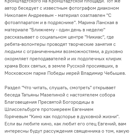
Кронштадтского на Кронштадтской площади
. Тот же
автор беседует с известным фотографом диаконом
Николаем Андреевым - материал озаглавлен "С
фотоаппаратом и в подряснике". Марина Ланская в
материале "Ближнему - один день в неделю"
рассказывает о социальном центре "Никиас", где
ребята-волонтеры проводят творческие занятия с
людьми с ограниченными возможностями, а духовно
окормляет преподавателей и их подопечных
клирик
храма Всех святых, в земле Русской просиявших, в
Московском парке Победы
иерей Владимир Чебышев
.
Раздел "Что читать, слушать, смотреть" открывает
беседа Татьяны Мазепиной с настоятелем
собора
Благовещения Пресвятой Богородицы в
Шлиссельбурге
протоиереем Евгением
Горячевым
"Кино как подспорье в духовной жизни".
Если вы любите кино, как любит его отец Евгений, вам
интересны будут рассуждения священника о том, какую