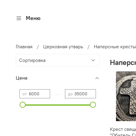
Меню
Главная
Церковная утварь
Наперсные кресты
Наперс
Цена
—
от
до
Крест свящ
"Обитель С