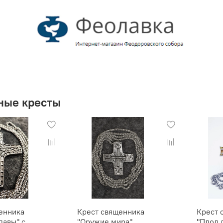
ные кресты
енника
Крест священника
Крест 
лавы" с
"Оружие мира",
"Плод 