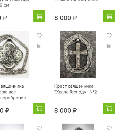
 9 см
0 ₽
8 000 ₽
священника
Крест священника
ворю все
"Хвала Господу" №2
,серебрение
00 ₽
8 000 ₽