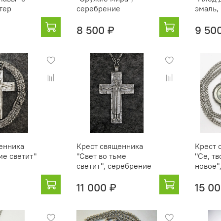
тер
серебрение
эмаль,
8 500 ₽
9 50
енника
Крест священника
Крест 
ме светит"
"Свет во тьме
"Се, т
светит", серебрение
новое"
11 000 ₽
15 0