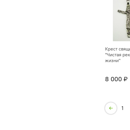
Крест свящ
"Чистая ре
жизни"
8 000 ₽
1