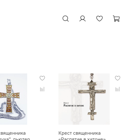
священника
Крест священника
духа", пьютер,
«Распятие в хитоне»