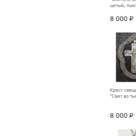
цепью, пью
8 000 ₽
Крест свящ
"Свет во ть
8 000 ₽