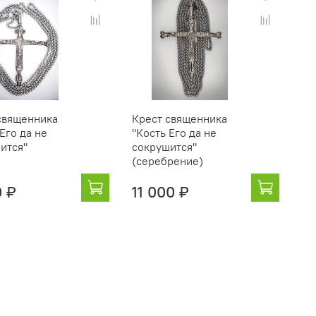
священника
Крест священника
Его да не
"Кость Его да не
ится"
сокрушится"
(серебрение)
0 ₽
11 000 ₽