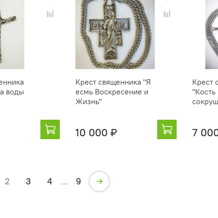
енника
Крест священника "Я
Крест 
ка воды
есмь Воскресение и
"Кость 
Жизнь"
сокруш
10 000 ₽
7 00
2
3
4
9
…